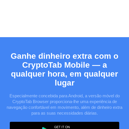
Ganhe dinheiro extra com o
CryptoTab Mobile — a
qualquer hora, em qualquer
lugar
Especialmente concebida para
Android
, a versão móvel do
CryptoTab Browser proporciona-lhe uma experiência de
navegação confortável em movimento, além de dinheiro extra
para as suas necessidades diárias.