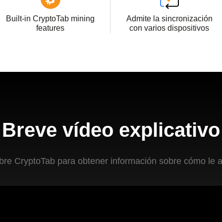
Built-in CryptoTab mining
Admite la sincronización
features
con varios dispositivos
Breve vídeo explicativo
bre CryptoTab para obtener información sobre cómo le 