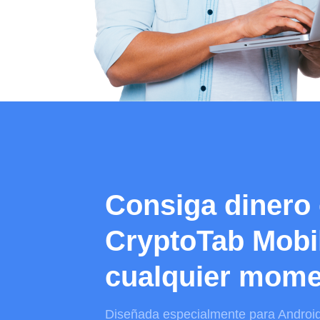
Consiga dinero 
CryptoTab Mobil
cualquier mome
Diseñada especialmente para
Androi