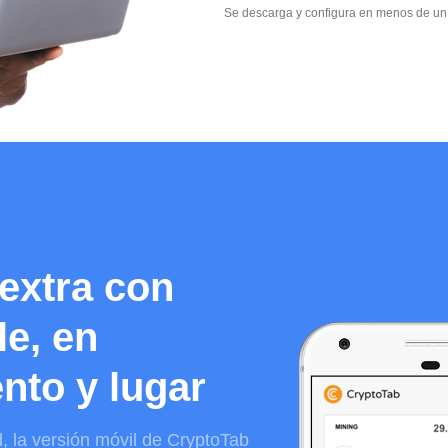
Se descarga y configura en menos de un
extra con
e, en
nto y lugar
d
, la versión móvil de CryptoTab